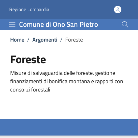
Foreste | Comune di Ono
Vai al contenuto principale
(apre in un'altra scheda).
Regione Lombardia
Comune di Ono San Pietro
Home
/
Argomenti
/
Foreste
Foreste
Misure di salvaguardia delle foreste, gestione
finanziamenti di bonifica montana e rapporti con
consorzi forestali