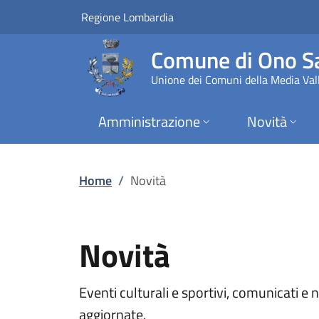
Novità | Comune di 
Vai al contenuto principale
(apre in un'altra scheda).
Regione Lombardia
Comune di Ono Sa
Unione dei Comuni della Media Vall
Amministrazione
Novità
Home
/
Novità
Novità
Eventi culturali e sportivi, comunicati e
aggiornate.