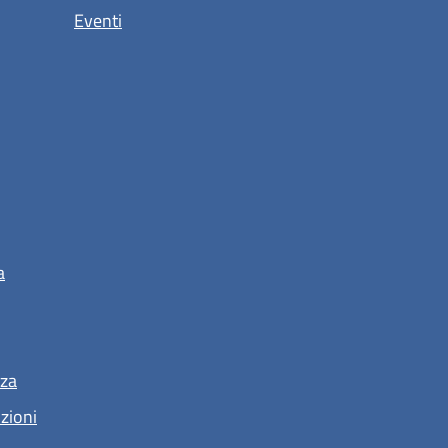
Eventi
a
nza
nzioni