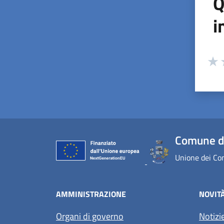
Q
i
Valuta
Valu
V
Comune di
Unione dei Com
AMMINISTRAZIONE
NOVIT
Organi di governo
Notizi