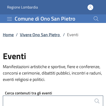
Eventi | Comune di Ono 
Vai al contenuto principale
(apre in un'altra scheda).
Regione Lombardia
Comune di Ono San Pietro
Home
/
Vivere Ono San Pietro
/
Eventi
Eventi
Manifestazioni artistiche e sportive, fiere e conferenze,
concorsi e cerimonie, dibattiti pubblici, incontri e raduni,
eventi religiosi e politici.
Cerca contenuti tra gli eventi