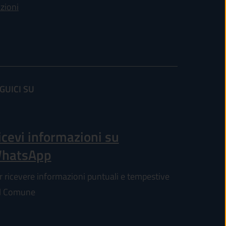
nzioni
GUICI SU
(apre in un'altra scheda).
icevi informazioni su
hatsApp
r ricevere informazioni puntuali e tempestive
l Comune