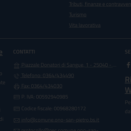
Tributi, finanze e contravve
Turismo
Vita lavorativa
e
CONTATTI
SE
Piazzale Donatori di Sangue, 1 - 25040 - Ono San Pietro
lo
Telefono: 0364/434490
R
nte
Fax: 0364/434030
W
P. IVA: 00592940985
Pe
Codice fiscale: 00968280172
i
da
di
info@comune.ono-san-pietro.bs.it
protocollo@pec.comune.ono-san-