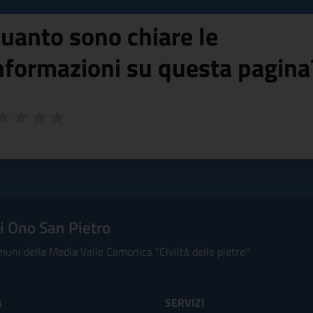
uanto sono chiare le
nformazioni su questa pagina
 da 1 a 5 stelle la pagina
ta 1 stelle su 5
aluta 2 stelle su 5
Valuta 3 stelle su 5
Valuta 4 stelle su 5
Valuta 5 stelle su 5
 Ono San Pietro
uni della Media Valle Camonica "Civiltà delle pietre"
À
SERVIZI