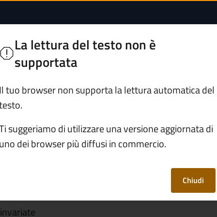
biano le giornate di
n Pietro
La lettura del testo non è
e Camonica "Civiltà delle pietre"
supportata
Servizi
Vivere Ono San Pietro
Il tuo browser non supporta la lettura automatica del
testo.
6 cambiano le giornate di raccolta rifiuti
Ti suggeriamo di utilizzare una versione aggiornata di
uno dei browser più diffusi in commercio.
 cambiano le
a rifiuti
Chiudi
invariate