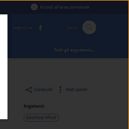
 raccolta rifiuti | 
Accedi all'area personale
Seguici su
Cerca
Tutti gli argomenti...
Condividi
Vedi azioni
Argomenti
Gestione rifiuti