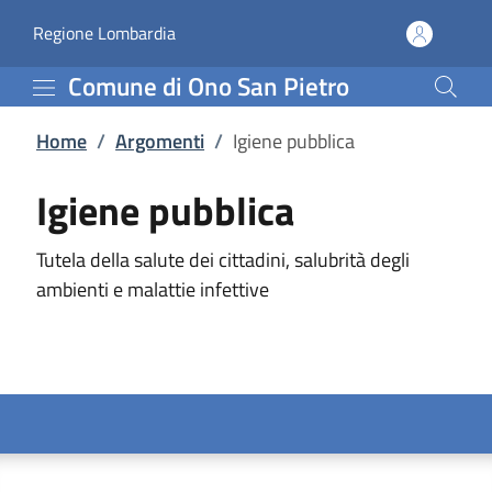
Igiene pubblica | Comun
Vai al contenuto principale
(apre in un'altra scheda).
Regione Lombardia
Comune di Ono San Pietro
Home
/
Argomenti
/
Igiene pubblica
Igiene pubblica
Tutela della salute dei cittadini, salubrità degli
ambienti e malattie infettive