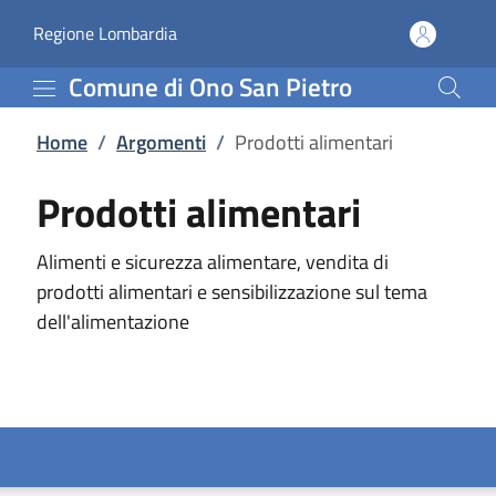
Prodotti alimentari | C
Vai al contenuto principale
(apre in un'altra scheda).
Regione Lombardia
Comune di Ono San Pietro
Home
/
Argomenti
/
Prodotti alimentari
Prodotti alimentari
Alimenti e sicurezza alimentare, vendita di
prodotti alimentari e sensibilizzazione sul tema
dell'alimentazione