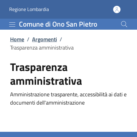
Trasparenza amministrat
Vai al contenuto principale
(apre in un'altra scheda).
Regione Lombardia
Comune di Ono San Pietro
Home
/
Argomenti
/
Trasparenza amministrativa
Trasparenza
amministrativa
Amministrazione trasparente, accessibilità ai dati e
documenti dell'amministrazione