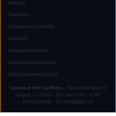
Note legali
Privacy policy
(apre in un'altra scheda).
Dichiarazione di accessibilità
Leggi le FAQ
Segnalazione disservizio
Prenotazione appuntamento
Piano di miglioramento del sito
Comune di Ono San Pietro
- Piazzale Donatori di
Sangue, 1 - 25040 - Ono San Pietro - P.IVA:
00592940985 - C.F.: 00968280172