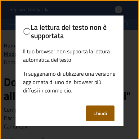
Domanda d'iscrizione all
Vai al contenuto principale
(apre in un'altra scheda).
Regione Lombardia
Comune di Ono San Pietro
La lettura del testo non è
supportata
Home
/
Amministrazione
/
Documenti e dati
/
Il tuo browser non supporta la lettura
Modulistica
/
automatica del testo.
Domanda d'iscrizione all'Asilo nido "I Camunelli"
Ti suggeriamo di utilizzare una versione
Domanda d'iscrizione
aggiornata di uno dei browser più
diffusi in commercio.
all'Asilo nido "I Camunelli"
Compila e presenta la domanda per richiedere
Chiudi
l'iscrizione di tuo figlio o tua figlia all'Asilo nido "I
Camunelli"