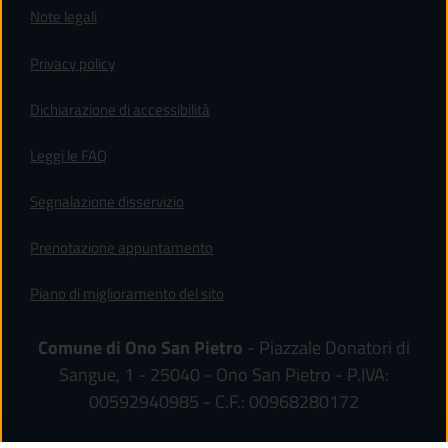
Note legali
Privacy policy
(apre in un'altra scheda).
Dichiarazione di accessibilità
Leggi le FAQ
Segnalazione disservizio
Prenotazione appuntamento
Piano di miglioramento del sito
Comune di Ono San Pietro
- Piazzale Donatori di
Sangue, 1 - 25040 - Ono San Pietro - P.IVA:
00592940985 - C.F.: 00968280172