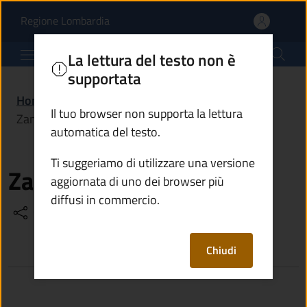
Zana Cristian | Comune 
Vai al contenuto principale
(apre in un'altra scheda).
Regione Lombardia
Comune di Ono San Pietro
La lettura del testo non è
supportata
Home
/
Amministrazione
/
Politici
/
Il tuo browser non supporta la lettura
Zana Cristian
automatica del testo.
Ti suggeriamo di utilizzare una versione
Zana Cristian
aggiornata di uno dei browser più
diffusi in commercio.
Condividi
Vedi azioni
Chiudi