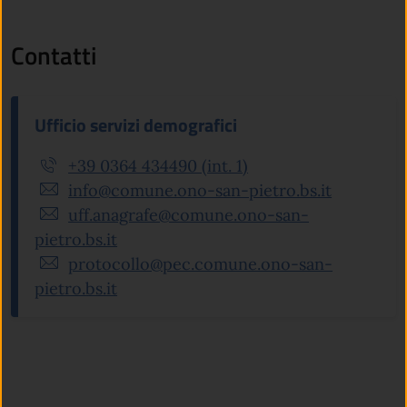
Contatti
Ufficio servizi demografici
+39 0364 434490 (int. 1)
info@comune.ono-san-pietro.bs.it
uff.anagrafe@comune.ono-san-
pietro.bs.it
protocollo@pec.comune.ono-san-
pietro.bs.it