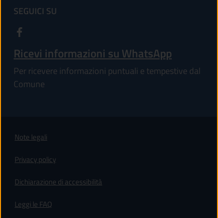
SEGUICI SU
Ricevi informazioni su WhatsApp
Per ricevere informazioni puntuali e tempestive dal
Comune
Note legali
Privacy policy
(apre in un'altra scheda).
Dichiarazione di accessibilità
Leggi le FAQ