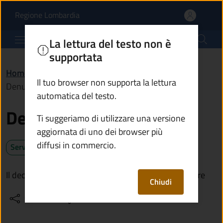
Denunciare una morte |
Vai al contenuto principale
(apre in un'altra scheda).
Regione Lombardia
Comune di Ono San Pietro
La lettura del testo non è
supportata
Home
/
Servizi
/
Anagrafe e stato civile
/
Il tuo browser non supporta la lettura
Denunciare una morte
automatica del testo.
Denunciare una morte
Ti suggeriamo di utilizzare una versione
aggiornata di uno dei browser più
diffusi in commercio.
Servizio attivo
Il decesso di una persona va denunciato entro 24 ore
Chiudi
Condividi
Vedi azioni