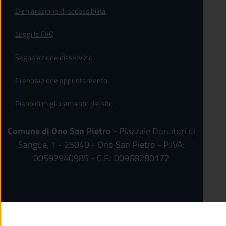
(apre in un'altra scheda).
Dichiarazione di accessibilità
Leggi le FAQ
Segnalazione disservizio
Prenotazione appuntamento
Piano di miglioramento del sito
Comune di Ono San Pietro
- Piazzale Donatori di
Sangue, 1 - 25040 - Ono San Pietro - P.IVA:
00592940985 - C.F.: 00968280172