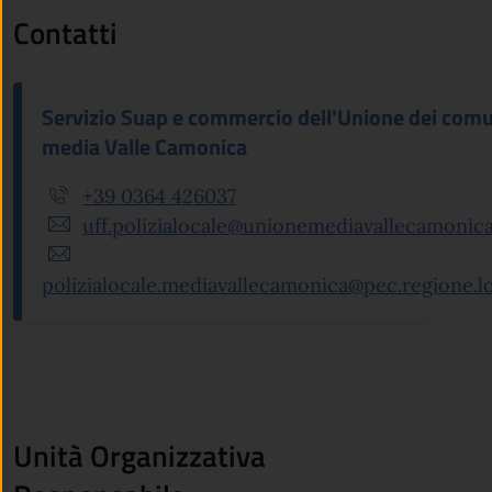
Contatti
Servizio Suap e commercio dell'Unione dei comu
media Valle Camonica
+39 0364 426037
uff.polizialocale@unionemediavallecamonica.
polizialocale.mediavallecamonica@pec.regione.l
Unità Organizzativa