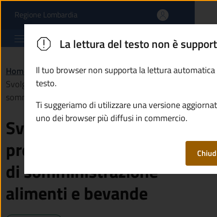
Svolgere trattenimenti p
Vai al contenuto principale
(apre in un'altra scheda).
Regione Lombardia
Comune di Ono San Pietro
La lettura del testo non è suppor
Il tuo browser non supporta la lettura automatica
Home
/
Servizi
/
Imprese e commercio
/
testo.
Svolgere trattenimenti presso esercizi pubblici di
somministrazione alimenti e bevande
Ti suggeriamo di utilizzare una versione aggiornat
uno dei browser più diffusi in commercio.
Svolgere trattenimenti
presso esercizi pubblici
Chiud
di somministrazione
alimenti e bevande