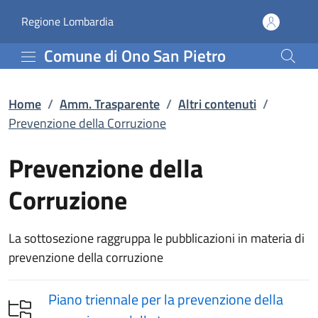
Prevenzione della Corruz
Vai al contenuto principale
(apre in un'altra scheda).
Regione Lombardia
Comune di Ono San Pietro
Home
/
Amm. Trasparente
/
Altri contenuti
/
Prevenzione della Corruzione
Prevenzione della
Corruzione
La sottosezione raggruppa le pubblicazioni in materia di
prevenzione della corruzione
Piano triennale per la prevenzione della