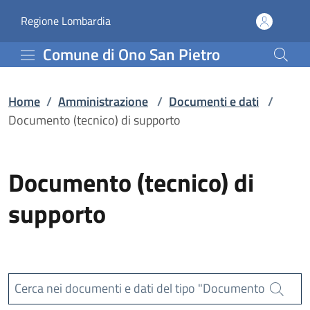
Documento (tecnico) di 
Vai al contenuto principale
(apre in un'altra scheda).
Regione Lombardia
Comune di Ono San Pietro
Home
/
Amministrazione
/
Documenti e dati
/
Documento (tecnico) di supporto
Documento (tecnico) di
supporto
Cerca nei documenti e dati del tipo "Documento
Cerca