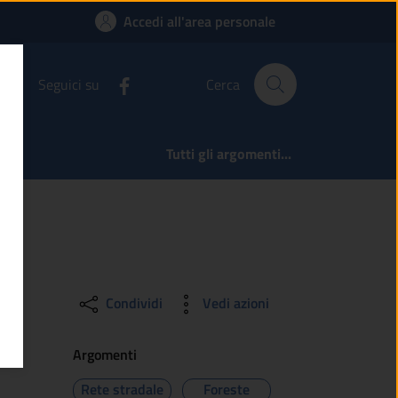
P) sul territorio co
Accedi all'area personale
Seguici su
Cerca
Tutti gli argomenti...
Condividi
Vedi azioni
Argomenti
Rete stradale
Foreste