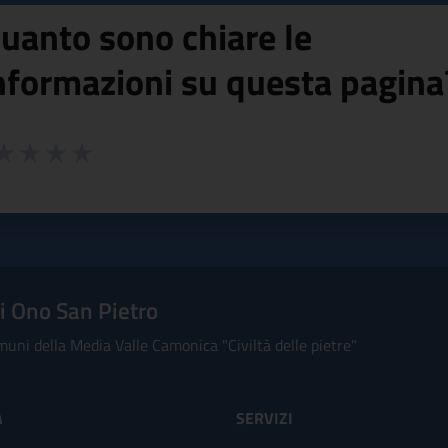
uanto sono chiare le
nformazioni su questa pagina
 da 1 a 5 stelle la pagina
ta 1 stelle su 5
aluta 2 stelle su 5
Valuta 3 stelle su 5
Valuta 4 stelle su 5
Valuta 5 stelle su 5
 Ono San Pietro
uni della Media Valle Camonica "Civiltà delle pietre"
À
SERVIZI