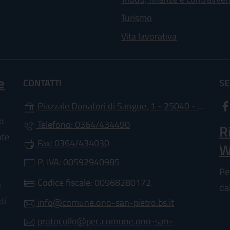
Turismo
Vita lavorativa
e
CONTATTI
SE
Piazzale Donatori di Sangue, 1 - 25040 - Ono San Pietro
lo
Telefono: 0364/434490
R
nte
Fax: 0364/434030
W
P. IVA: 00592940985
Pe
Codice fiscale: 00968280172
i
da
di
info@comune.ono-san-pietro.bs.it
protocollo@pec.comune.ono-san-