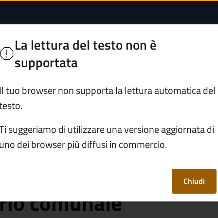
silvo-pastorali (VAS
n Pietro
La lettura del testo non è
e Camonica "Civiltà delle pietre"
supportata
Servizi
Vivere Ono San Pietro
Il tuo browser non supporta la lettura automatica del
testo.
dati
/
Documento (tecnico) di supporto
/
Ti suggeriamo di utilizzare una versione aggiornata di
l territorio comunale
uno dei browser più diffusi in commercio.
o-silvo-pastorali
Chiudi
orio comunale