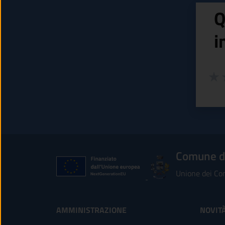
Q
i
Valuta
Valu
V
Comune di
Unione dei Com
AMMINISTRAZIONE
NOVIT