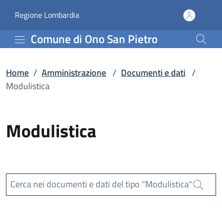
Modulistica | Comune di
Vai al contenuto principale
(apre in un'altra scheda).
Regione Lombardia
Comune di Ono San Pietro
Home
/
Amministrazione
/
Documenti e dati
/
Modulistica
Modulistica
Cerca nei documenti e dati del tipo "Modulistica"
Cerca