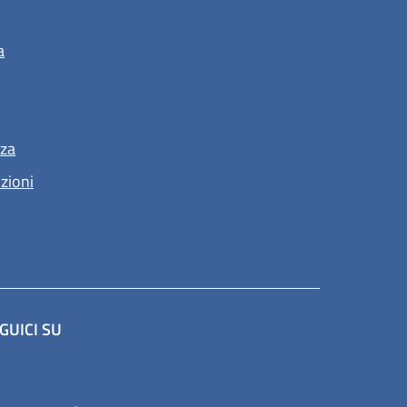
a
nza
nzioni
GUICI SU
(apre in un'altra scheda).