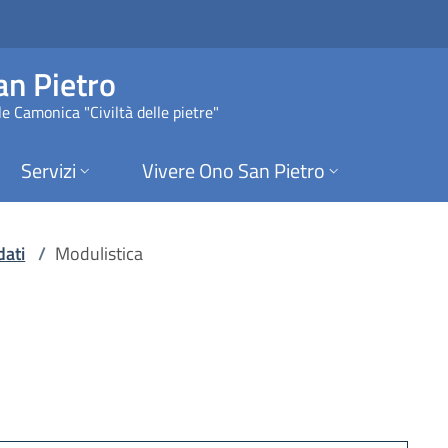
e di Ono San Pietro
n Pietro
e Camonica "Civiltà delle pietre"
Servizi
Vivere Ono San Pietro
dati
/
Modulistica