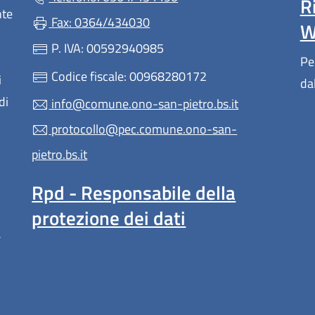
R
nte
Fax: 0364/434030
W
P. IVA: 00592940985
Pe
Codice fiscale: 00968280172
i
da
di
info@comune.ono-san-pietro.bs.it
protocollo@pec.comune.ono-san-
pietro.bs.it
Rpd - Responsabile della
protezione dei dati
a