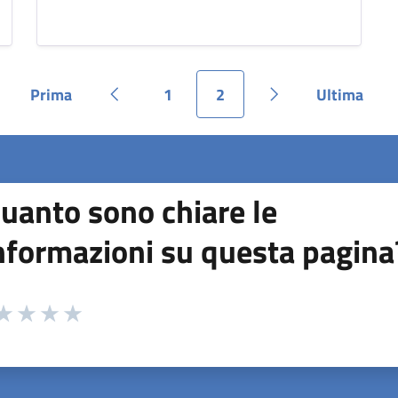
Prima
1
2
Ultima
Pagina
Pagina precedente
Pagina
Pagina
Pagina successiv
Pagina
uanto sono chiare le
nformazioni su questa pagina
 da 1 a 5 stelle la pagina
ta 1 stelle su 5
aluta 2 stelle su 5
Valuta 3 stelle su 5
Valuta 4 stelle su 5
Valuta 5 stelle su 5